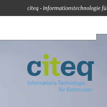
citeq - Informationstechnologie
Startseite
Suche
Hauptnavigation
Inhalt