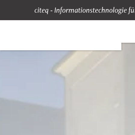
citeq - Informationstechnologie
Leistungen
Suche
Hauptnavigation
Inhalt